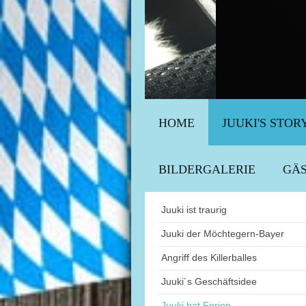
HOME
JUUKI'S STOR
BILDERGALERIE
GÄ
Juuki ist traurig
Juuki der Möchtegern-Bayer
Angriff des Killerballes
Juuki´s Geschäftsidee
Juuki hat Ferien