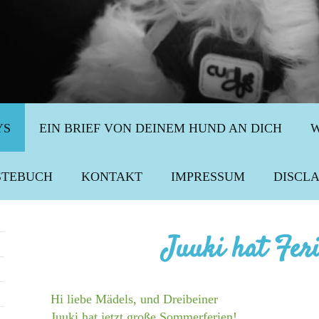
YS
EIN BRIEF VON DEINEM HUND AN DICH
W
STEBUCH
KONTAKT
IMPRESSUM
DISCL
Juuki hat Fer
Hi liebe Mädels, und Dreibeiner
Juuki hat jetzt große Sommerferien!