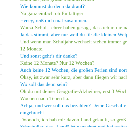
Wie kommst du denn da drauf?
Na ganz einfach oh Einfältiger
Heeey, reiß dich mal zusammen.
Wauzi-Schul-Lehrer haben gesagt, dass ich in die 
Ja das stimmt, aber nur weil du für die kleinen Wel
Und wenn man Schuljahr wechselt stehen immer gr
12 Monate.
Und sonst geht’s dir danke?
Keine 12 Monate? Nur 12 Wochen?
Auch keine 12 Wochen, die großen Ferien sind nor
Okay, ist zwar sehr kurz, aber dann fliegen wir nac
Wo soll das denn sein?
Oh du mit deiner Geografie-Alzheimer, erst 3 Woc
Wochen nach Teneriffa.
Achja, und wer soll das bezahlen? Deine Geschäfte
eingebracht.
Dooooch, ich hab mir davon Land gekauft, so groß
Schwindler, das „Land“ ist gepachtet und bei weite