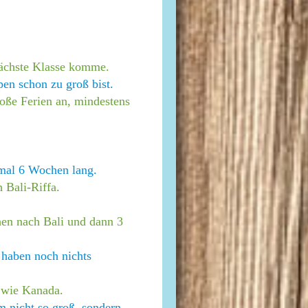
nächste Klasse komme.
pen schon zu groß bist.
oße Ferien an, mindestens
mal 6 Wochen lang.
h Bali-Riffa.
hen nach Bali und dann 3
 haben noch nichts
 wie Kanada.
m nicht so groß, sondern