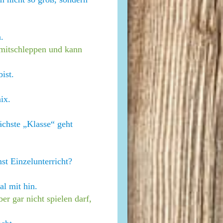
n.
 mitschleppen und kann
ist.
ix.
ächste „Klasse“ geht
st Einzelunterricht?
l mit hin.
r gar nicht spielen darf,