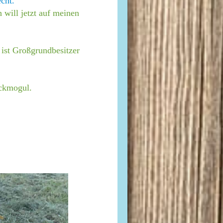
cht.
h will jetzt auf meinen
 ist Großgrundbesitzer
ückmogul.